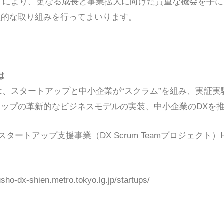
ジェクト』により、更なる成長と事業拡大に向けた貴重な機会を
極的な取り組みを行ってまいります。
は
ェクトでは、スタートアップと中小企業が“スクラム”を組み、実
ップの革新的なビジネスモデルの実装、中小企業のDXを
アップ支援事業（DX Scrum Teamプロジェクト）HP：https
x-shien.metro.tokyo.lg.jp/startups/